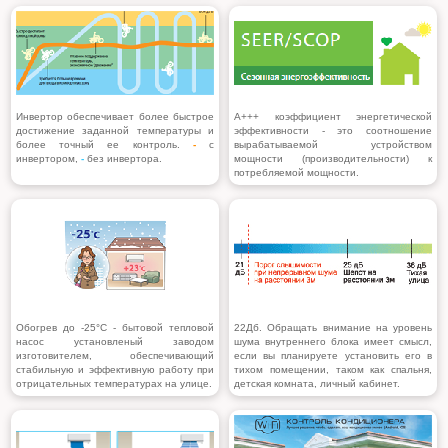
Инвертор обеспечивает более быстрое
A+++ коэффициент энергетической
достижение заданной температуры и
эффективности - это соотношение
более точный ее контроль.
-
с
вырабатываемой устройством
инвертором,
-
без инвертора.
мощности (производительности) к
потребляемой мощности.
Обогрев до -25°С
- бытовой тепловой
22Дб. Обращать внимание на уровень
насос установленый заводом
шума внутреннего блока имеет смысл,
изготовителем, обеспечивающий
если вы планируете установить его в
стабильную и эффективную работу при
тихом помещении, таком как спальня,
отрицательных температурах на улице.
детская комната, личный кабинет.