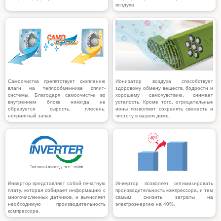
воздуха.
Самоочистка препятствует скоплению
Ионизатор воздуха способствует
влаги на теплообменнике сплит-
здоровому обмену веществ, бодрости и
системы. Благодаря самоочистке во
хорошему самочувствию, снимает
внутреннем блоке никогда не
усталость. Кроме того, отрицательные
образуется сырость, плесень,
ионы позволяют сохранять свежесть и
неприятный запах.
чистоту в вашем доме.
Инвертор представляет собой печатную
Инвертор
позволяет оптимизировать
плату, которая собирает информацию с
производительность компрессора, и тем
многочисленных датчиков, и вычисляет
самым снизить затраты на
необходимую производительность
электроэнергию на 40%.
компрессора.