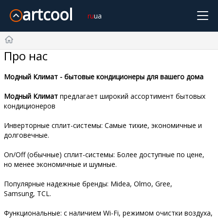
artcool
ru
ua
Cooper&Hunter
Midea
Gree
Samsung
Idea
Про нас
Главная
Olmo
Samurai
Mitsubishi Heavy
TCL
TKS
Daiko
SkyLux
Модный Климат - бытовые кондиционеры для вашего дома
Оплата и Доставка
Без инвертора
Инверторные
Обогрев -15°С
Модный Климат
предлагает широкий ассортимент бытовых
Про нас Контакты
кондиционеров
-20°С и Ниже
Дизайн
Wi-Fi
20м²
21~25м²
26~35м²
36~50м²
51~70м²
Инверторные сплит-системы: Самые тихие, экономичные и
Возврат и обмен
долговечные.
Корзина
On/Off (обычные) сплит-системы: Более доступные по цене,
но менее экономичные и шумные.
Популярные надежные бренды: Midea, Olmo, Gree,
Samsung, TCL.
+38-068-902-76-79
Функциональные: с наличием Wi-Fi, режимом очистки воздуха,