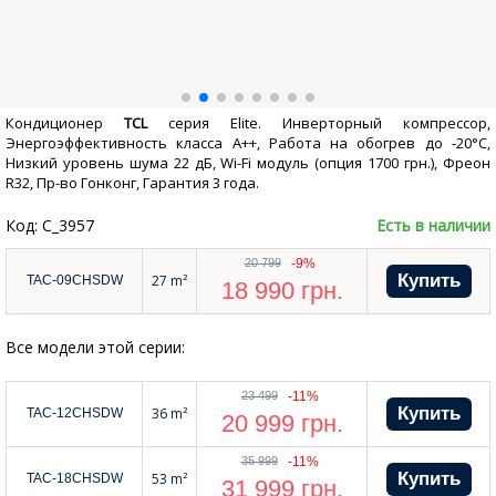
Кондиционер
TCL
серия Elite. Инверторный компрессор,
Энергоэффективность класса А++, Работа на обогрев до -20°С,
Низкий уровень шума 22 дБ, Wi-Fi модуль (опция 1700 грн.), Фреон
R32, Пр-во Гонконг, Гарантия 3 года.
Код: C_3957
Есть в наличии
20 799
-9%
27 m²
TAC-09CHSDW
18 990
грн.
Все модели этой серии:
23 499
-11%
36 m²
TAC-12CHSDW
20 999
грн.
35 999
-11%
53 m²
TAC-18CHSDW
31 999
грн.