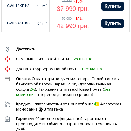
44 440
-15%
53 m²
GWH18KF-K3
37 990
грн.
50 600
-15%
64 m²
GWH24KF-K3
42 990
грн.
Доставка.
Cамовывоз из Новой Почты
Бесплатно
Доставка Курьером Новой Почты
Бесплатно
Оплата.
Оплата при получении товара, Онлайн-оплата
банковской картой через LiqPay (дополнительная
скидка
2%
), Наложенный платеж Новая Почта (
без
комиссии
за перевод денежных средств)
Кредит.
Оплата частями от Приватбанка
4
платежа и
Монобанка
3
платежа.
Гарантия
. 60 месяцев официальной гарантии от
производителя. Обмен/возврат товара в течении 14
дней.