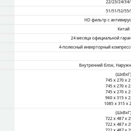
22/23/24/34/
51/51/52/55/
HD фильтр с антивиру
Китай
24 месяца официальной гара
4-полюсный инверторный компресс
Внутренний блок, Наружн
(ШхВхГ
745 x 270 x 
745 x 270 x 
745 x 270 x 
960 x 315 x 
1085 x 315 x 
(ШхВхГ
722 x 487 x 
722 x 487 x 
722 x 487 x 