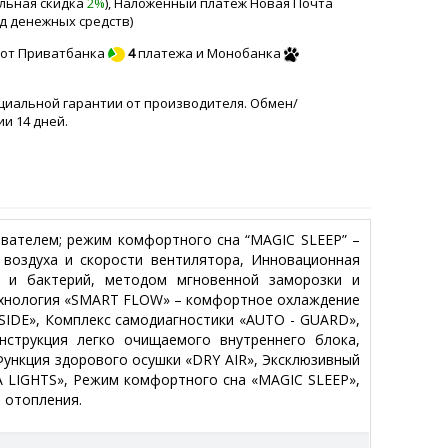
ельная скидка
2%
), Наложенный платеж Новая Почта
д денежных средств)
 от Приватбанка
4
платежа и Монобанка
ициальной гарантии от производителя. Обмен/
и 14 дней.
ователем; режим комфортного сна “MAGIC SLEEP” –
воздуха и скорости вентилятора, Инновационная
в и бактерий, методом мгновенной заморозки и
ехнология «SMART FLOW» – комфортное охлаждение
NSIDE», Комплекс самодиагностики «AUTO - GUARD»,
нструкция легко очищаемого внутреннего блока,
нкция здорового осушки «DRY AIR», Эксклюзивный
A LIGHTS», Режим комфортного сна «MAGIC SLEEP»,
 отопления.