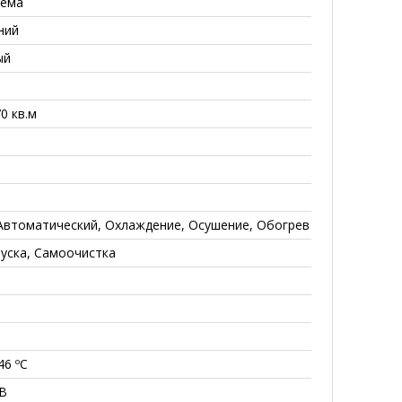
тема
ний
ый
70 кв.м
 Автоматический, Охлаждение, Осушение, Обогрев
пуска, Самоочистка
46 ºС
 В