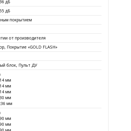
36 дБ
55 дБ
сным покрытием
нтии от производителя
ор, Покрытие «GOLD FLASH»
ый блок, Пульт ДУ
)
214 мм
214 мм
214 мм
230 мм
236 мм
)
290 мм
290 мм
290 мм