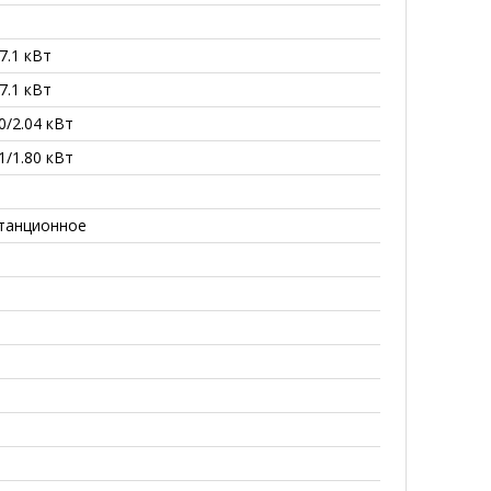
/7.1 кВт
/7.1 кВт
60/2.04 кВт
51/1.80 кВт
танционное