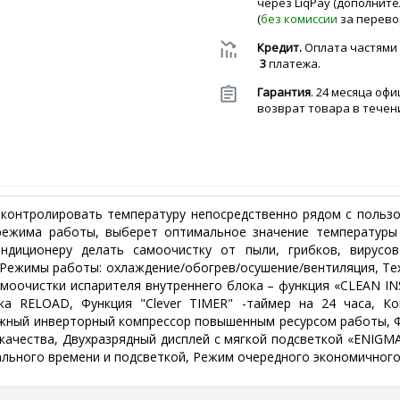
через LiqPay (дополнит
(
без комиссии
за перево
Кредит.
Оплата частями
3
платежа.
Гарантия
. 24 месяца оф
возврат товара в течени
 контролировать температуру непосредственно рядом с польз
режима работы, выберет оптимальное значение температуры 
ндиционеру делать самоочистку от пыли, грибков, вирусо
 Режимы работы: охлаждение/обогрев/осушение/вентиляция, Т
амоочистки испарителя внутреннего блока – функция «CLEAN I
ка RELOAD, Функция "Сlever TIMER" -таймер на 24 часа, Ко
жный инверторный компрессор повышенным ресурсом работы, Фу
качества, Двухразрядный дисплей c мягкой подсветкой «ENIGM
льного времени и подсветкой, Режим очередного экономичного