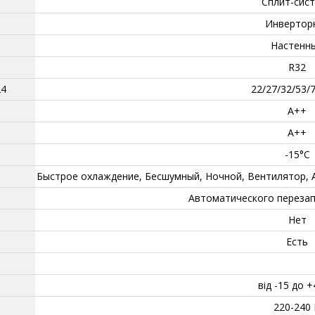
Сплит-сис
‎Инвертор
‎Настенн
‎R32
24
‎22/27/32/53/
А++
А++
‎-15°C
‎Быстрое охлаждение, Бесшумный, Ночной, Вентилятор,
‎Автоматического переза
Нет
‎Есть
від -15 до +
220-240