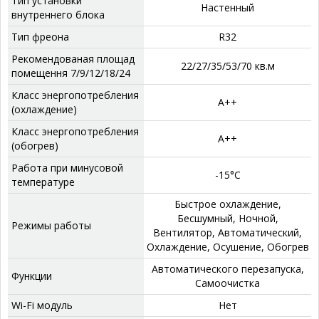
Тип установки
‎Настенный
внутреннего блока
Тип фреона
‎R32
Рекомендованая площад
‎22/27/35/53/70 кв.м
помещення 7/9/12/18/24
Класс энергопотребления
А++
(охлаждение)
Класс энергопотребления
А++
(обогрев)
Работа при минусовой
‎-15°C
температуре
‎Быстрое охлаждение,
Бесшумный, Ночной,
Режимы работы
Вентилятор, Автоматический,
Охлаждение, Осушение, Обогрев
‎Автоматического перезапуска,
Функции
Самоочистка
Wi-Fi модуль
Нет