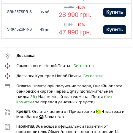
32 389
-10%
35 m²
SRK35ZSPR-S
28 990
грн.
54 544
-12%
45 m²
SRK45ZSPR-S
47 990
грн.
Доставка.
Cамовывоз из Новой Почты
Бесплатно
Доставка Курьером Новой Почты
Бесплатно
Оплата.
Оплата при получении товара, Онлайн-оплата
банковской картой через LiqPay (дополнительная
скидка
2%
), Наложенный платеж Новая Почта (
без
комиссии
за перевод денежных средств)
Кредит.
Оплата частями от Приватбанка
4
платежа и
Монобанка
3
платежа.
Гарантия
. 36 месяцев официальной гарантии от
производителя. Обмен/возврат товара в течении 14