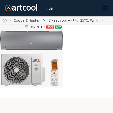
artcool
ru
ua
Cooper&Hunter
Инвертор, А+++, -25°С, Wi-Fi
Cooper&Hunter
Midea
Gree
Samsung
Idea
Главная
Olmo
Samurai
Mitsubishi Heavy
TCL
TKS
Daiko
SkyLux
Оплата и Доставка
Без инвертора
Инверторные
Обогрев -15°С
Про нас Контакты
-20°С и Ниже
Дизайн
Wi-Fi
20м²
21~25м²
26~35м²
36~50м²
51~70м²
Возврат и обмен
Корзина
+38-068-902-76-79