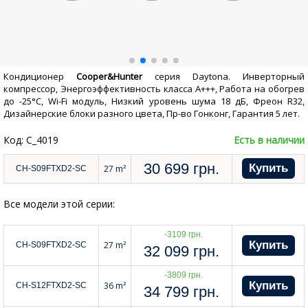
Кондиционер
Cooper&Hunter
серия Daytona. Инверторный
компрессор, Энергоэффективность класса А+++, Работа на обогрев
до -25°С, Wi-Fi модуль, Низкий уровень шума 18 дБ, Фреон R32,
Дизайнерские блоки разного цвета, Пр-во Гонконг, Гарантия 5 лет.
Код: C_4019
Есть в наличии
30 699
грн.
27 m²
CH-S09FTXD2-SC
Все модели этой серии:
-3109 грн.
27 m²
CH-S09FTXD2-SC
32 099
грн.
-3809 грн.
36 m²
CH-S12FTXD2-SC
34 799
грн.