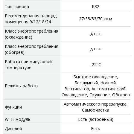
Тип фреона
‎R32
Рекомендованая площад
‎27/35/53/70 кв.м
помещення 9/12/18/24
Класс энергопотребления
А+++
(охлаждение)
Класс энергопотребления
А+++
(обогрев)
Работа при минусовой
‎-25°C
температуре
‎Быстрое охлаждение,
Бесшумный, Ночной,
Режимы работы
Вентилятор, Автоматический,
Охлаждение, Осушение, Обогрев
‎Автоматического перезапуска,
Функции
Самоочистка
Wi-Fi модуль
Есть (встроеный)
Дисплей
‎Есть