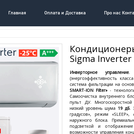
Главная
Оплата и Доставка
Про нас Конт
Кондиционер
Sigma Inverter 
Инверторное управление
.
(энергоэффективность класса
система фильтрации на основ
SMART-ION Filter»
- технологи
Самоочистка внутреннего бло
пульт ДУ. Многоскоростной
низкий уровень шума
19 дБ
.
градусов», режим «SLEEP»,
наружного блока. Премиаль
подсветкой и отображени
возможности управления кон