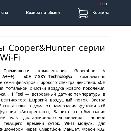
ru
ua
акты
Возврат и обмен
Корзина
ы Cooper&Hunter серии
Wi-Fi
 Премиальная комплектация Generation V
А+++
).
«CH 7-SKY Technology»
- комплексная
е семи фильтров широкого спектра действия.
«CH
я тотальной очистки воздуха нового поколения.
ка. ;
I Feel
— встроенный датчик температуры в
 вентилятор; Широкий воздушный поток; Экстра
 Защита вашего дома от замерзания: функция «+8
 функция «Авторестарт»; Защита oт обмерзания
ный пульт дистанционного управления с ночной
е текущего времени суток.
Wi-Fi
модуль, для
диционером через Смартфон/Планшет. Фреон R32.