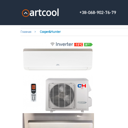
artcool
+38-068-902-76-79
Главная
Cooper&Hunter