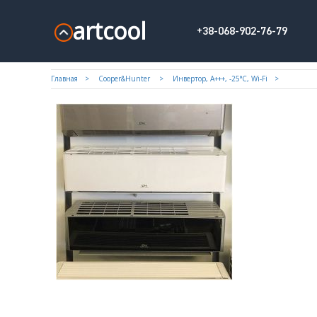
artcool
+38-068-902-76-79
Главная
Cooper&Hunter
Инвертор, А+++, -25°С, Wi-Fi