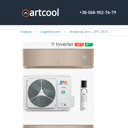
artcool
+38-068-902-76-79
Главная
Cooper&Hunter
Инвертор, А+++, -25°С, Wi-Fi