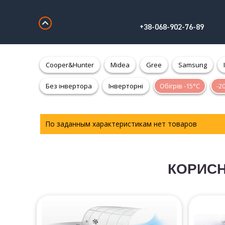
+38-068-902-76-89
Cooper&Hunter
Midea
Gree
Samsung
Без інвертора
Інверторні
Обігрів -15°С
-2
По заданным характеристикам нет товаров
КОРИСНІ