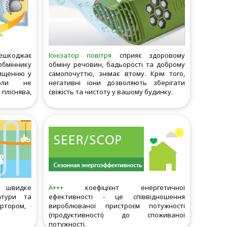
оджає
Іонізатор повітря
сприяє здоровому
обміннику
обміну речовин, бадьорості та доброму
чищенню у
самопочуттю, знімає втому. Крім того,
коли не
негативні іони дозволяють зберігати
ліснява,
свіжість та чистоту у вашому будинку.
 швидке
A+++
коефіцієнт енергетичної
атури та
ефективності - це співвідношення
ртором,
-
вироблюваної пристроєм потужності
(продуктивності) до споживаної
потужності.