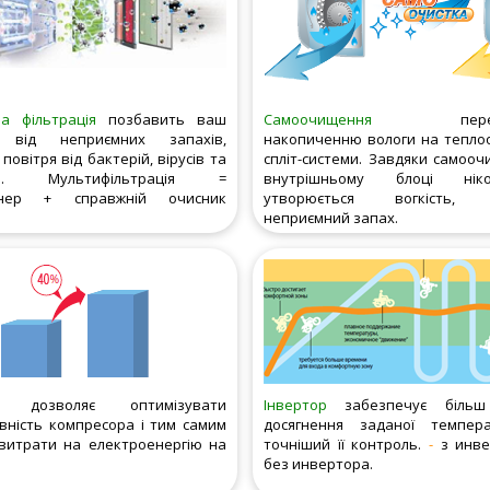
а фільтрація
позбавить ваш
Самоочищення
перешк
 від неприємних запахів,
накопиченню вологи на тепло
повітря від бактерій, вірусів та
спліт-системи. Завдяки самоо
нів. Мультифільтрація =
внутрішньому блоці ні
онер + справжній очисник
утворюється вогкість, п
неприємний запах.
дозволяє оптимізувати
Інвертор
забезпечує більш
вність компресора і тим самим
досягнення заданої темпер
витрати на електроенергію на
точніший її контроль.
-
з инве
без инвертора.