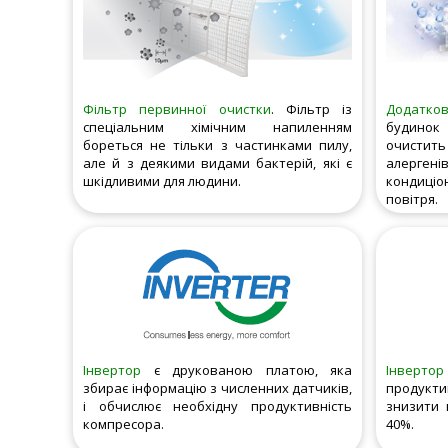
Фільтр первинної очистки
. Фільтр із
Додатков
спеціальним хімічним напиленням
будинок
бореться не тільки з частинками пилу,
очистить 
але й з деякими видами бактерій, які є
алерге
шкідливими для людини.
кондиці
повітря.
Інвертор
є друкованою платою, яка
Інвертор
збирає інформацію з численних датчиків,
продукти
і обчислює необхідну продуктивність
знизити 
компресора.
40%.