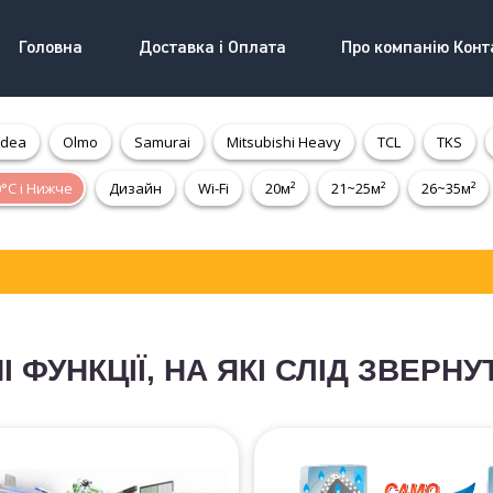
Головна
Доставка і Оплата
Про компанію Конт
Idea
Olmo
Samurai
Mitsubishi Heavy
TCL
TKS
0°С і Нижче
Дизайн
Wi-Fi
20м²
21~25м²
26~35м²
 ФУНКЦІЇ, НА ЯКІ СЛІД ЗВЕРНУ