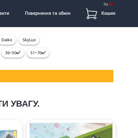
ru
ua
акти
Повернення та обмін
Кошик
Daiko
SkyLux
36~50м²
51~70м²
ТИ УВАГУ.