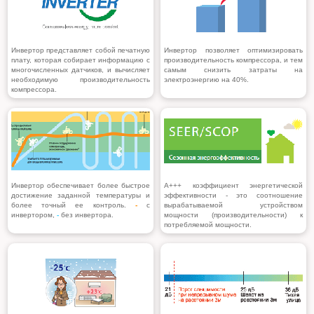
Инвертор представляет собой печатную
Инвертор
позволяет оптимизировать
плату, которая собирает информацию с
производительность компрессора, и тем
многочисленных датчиков, и вычисляет
самым снизить затраты на
необходимую производительность
электроэнергию на 40%.
компрессора.
Инвертор обеспечивает более быстрое
A+++ коэффициент энергетической
достижение заданной температуры и
эффективности - это соотношение
более точный ее контроль.
-
с
вырабатываемой устройством
инвертором,
-
без инвертора.
мощности (производительности) к
потребляемой мощности.