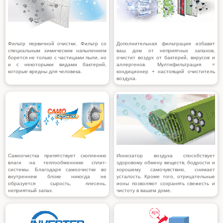
Фильтр первичной очистки. Фильтр со
Дополнительная фильтрация избавит
специальным химическим напылением
ваш дом от неприятных запахов,
борется не только с частицами пыли, но
очистит воздух от бактерий, вирусов и
и с некоторыми видами бактерий,
аллергенов. Мултифильтрация =
которые вредны для человека.
кондиционер + настоящий очиститель
воздуха.
Самоочистка препятствует скоплению
Ионизатор воздуха способствует
влаги на теплообменнике сплит-
здоровому обмену веществ, бодрости и
системы. Благодаря самоочистке во
хорошему самочувствию, снимает
внутреннем блоке никогда не
усталость. Кроме того, отрицательные
образуется сырость, плесень,
ионы позволяют сохранять свежесть и
неприятный запах.
чистоту в вашем доме.