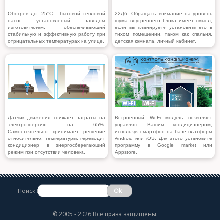
Обогрев до -25°С
- бытовой тепловой
22Дб. Обращать внимание на уровень
насос установленый заводом
шума внутреннего блока имеет смысл,
изготовителем, обеспечивающий
если вы планируете установить его в
стабильную и эффективную работу при
тихом помещении, таком как спальня,
отрицательных температурах на улице.
детская комната, личный кабинет.
Датчик движения
снижает затраты на
Встроенный Wi-Fi модуль позволяет
электроэнергию на 65%.
управлять Вашим кондиционером,
Самостоятельно принимает решение
используя смартфон на базе платформ
относительно, температуры, переводит
Android или iOS. Для этого установите
кондиционер в энергосберегающий
программу в Google market или
режим при отсутствии человека.
Appstore.
Поиск
©
2005 - 2026 Все права защищены.