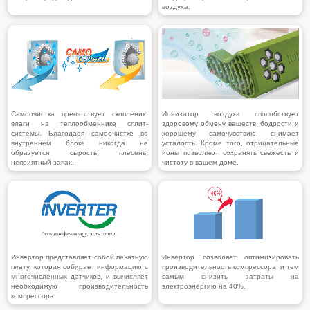
воздуха.
Самоочистка препятствует скоплению
Ионизатор воздуха способствует
влаги на теплообменнике сплит-
здоровому обмену веществ, бодрости и
системы. Благодаря самоочистке во
хорошему самочувствию, снимает
внутреннем блоке никогда не
усталость. Кроме того, отрицательные
образуется сырость, плесень,
ионы позволяют сохранять свежесть и
неприятный запах.
чистоту в вашем доме.
Инвертор представляет собой печатную
Инвертор
позволяет оптимизировать
плату, которая собирает информацию с
производительность компрессора, и тем
многочисленных датчиков, и вычисляет
самым снизить затраты на
необходимую производительность
электроэнергию на 40%.
компрессора.