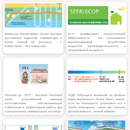
Инвертор обеспечивает более быстрое
A+++ коэффициент энергетической
достижение заданной температуры и
эффективности - это соотношение
более точный ее контроль.
-
с
вырабатываемой устройством
инвертором,
-
без инвертора.
мощности (производительности) к
потребляемой мощности.
Обогрев до -25°С
- бытовой тепловой
22Дб. Обращать внимание на уровень
насос установленый заводом
шума внутреннего блока имеет смысл,
изготовителем, обеспечивающий
если вы планируете установить его в
стабильную и эффективную работу при
тихом помещении, таком как спальня,
отрицательных температурах на улице.
детская комната, личный кабинет.